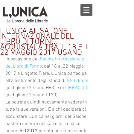
L,UNICA AL SALONE
INTERNAZIONALE DEL
LIBRO DI TORINO.
ACQUISTALA TRA IL 18 E IL
22 MAGGIO 2017 USAND
In occasione del 
Salone Internazionale 
del Libro di Torino
, dal 18 al 22 Maggio 
2017 a Lingotto Fiere, L,Unica partecipa 
all'allestimento degli stand di 
NN Editore
(padiglione 2 stand H63) e di 
LIBRACCIO
(padiglione 2 stand L130).
La potrete quindi nuovamente vedere in 
tutte le sue versioni. E a chi deciderà di 
acquistare L,Unica nei giorni del Salone, 
basterà inserire nel carrello il codice 
buono 
SLT2017 
per ottenere uno sconto 