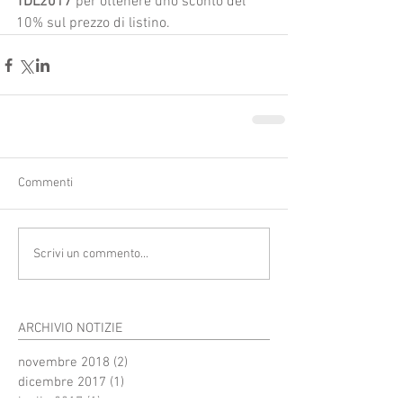
TDL2017 
per ottenere uno sconto del 
10% sul prezzo di listino. 
Commenti
Scrivi un commento...
ARCHIVIO NOTIZIE
novembre 2018
(2)
2 post
dicembre 2017
(1)
1 post
luglio 2017
(1)
1 post