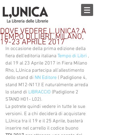
DOVE VEDERE L,UNICA? A
TEMPO DI LIBRI, MILANO,
19-23 APRILE 2017
In occasione della prima edizione della 
fiera dell'editoria italiana 
Tempo di Libri
 , 
dal 19 al 23 Aprile 2017 in Fiera Milano 
Rho, L,Unica partecipa all'allestimento 
dello stand di 
NN Editore
 ( Padiglione 4, 
stand M12-N11)! E naturalmente arreda 
lo stand di 
LIBRACCIO 
(Padiglione 2 
STAND H01- L02).
La potrete quindi vedere in tutte le sue 
versioni. E a chi deciderà di acquistare 
L,Unica tra il 19 e il 25 Aprile, basterà 
inserire nel carrello il codice buono 