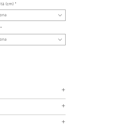
tà (cm)
*
iona
*
iona
io, che è a cura del cliente. Se sei 