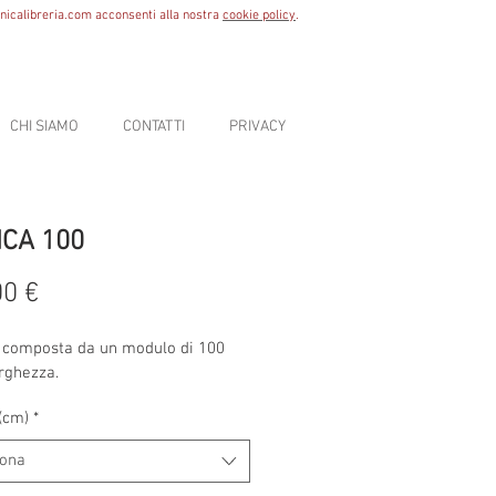
icalibreria.com
acconsenti alla nostra
cookie policy
.
CHI SIAMO
CONTATTI
PRIVACY
ICA 100
Prezzo
00 €
a composta da un modulo di 100 
rghezza.
(cm)
*
iona